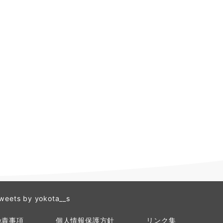
weets by yokota__s
免責事項
個人情報保護方針
リンク集