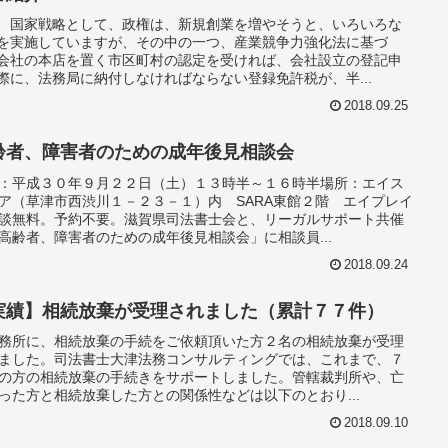
、国家戦略として、政権は、新規創業を増やそうと、いろいろな
を実施していますが、その中の一つ、産業競争力強化法に基づ
会社の本店を置く市区町村の認定を受ければ、会社設立の登記申
際に、法務局に納付しなければならない登録免許税が、半...
2018.09.25
齢者、障害者のための成年後見相談会
：平成３０年９月２２日（土）１３時半～１６時半場所：エイス
ア（草津市西渋川１－２３－１）内 SARA東館２階 エイプレイ
談無料。予約不要。滋賀県司法書士会と、リーガルサポート共催
高齢者、障害者のための成年後見相談会」に相談員...
2018.09.24
実績】相続放棄が受理されました（累計７７件）
務所に、相続放棄の手続をご依頼頂いた方２名の相続放棄が受理
ました。司法書士大津法務コンサルティングでは、これまで、７
の方の相続放棄の手続きをサポートしました。管轄裁判所や、亡
った方と相続放棄した方との関係性などは以下のとおり...
2018.09.10