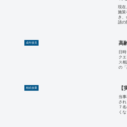
現在
施策
き、
請の
高
成年後見
日時
クエ
ス相
の「
【
相続放棄
当事
され
７名
くな