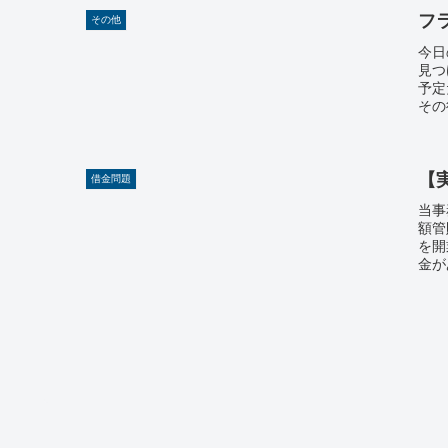
フ
その他
今日
見つ
予定
その
【
借金問題
当事
額管
を開
金が