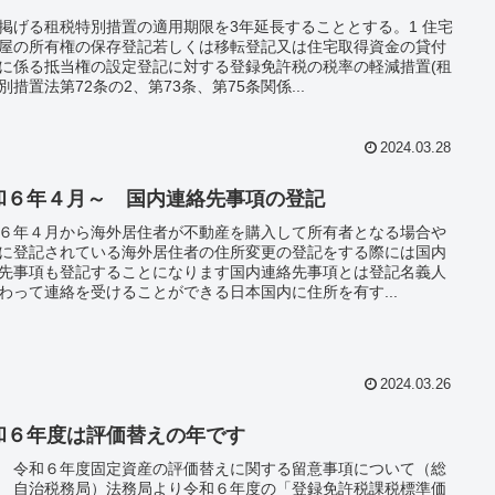
掲げる租税特別措置の適用期限を3年延長することとする。1 住宅
屋の所有権の保存登記若しくは移転登記又は住宅取得資金の貸付
に係る抵当権の設定登記に対する登録免許税の税率の軽減措置(租
別措置法第72条の2、第73条、第75条関係...
2024.03.28
和６年４月～ 国内連絡先事項の登記
６年４月から海外居住者が不動産を購入して所有者となる場合や
に登記されている海外居住者の住所変更の登記をする際には国内
先事項も登記することになります国内連絡先事項とは登記名義人
わって連絡を受けることができる日本国内に住所を有す...
2024.03.26
和６年度は評価替えの年です
 令和６年度固定資産の評価替えに関する留意事項について（総
 自治税務局）法務局より令和６年度の「登録免許税課税標準価