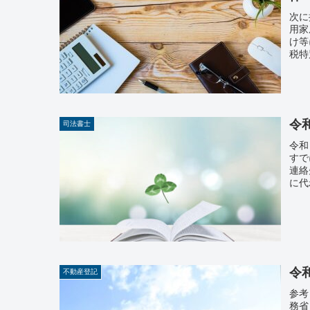
次に
用家
け等
税特
令
司法書士
令和
すで
連絡
に代
令
不動産登記
参考
務省