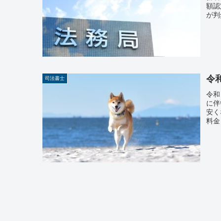
額認
が判
令
司法書士
令和
に伴
安く
料金