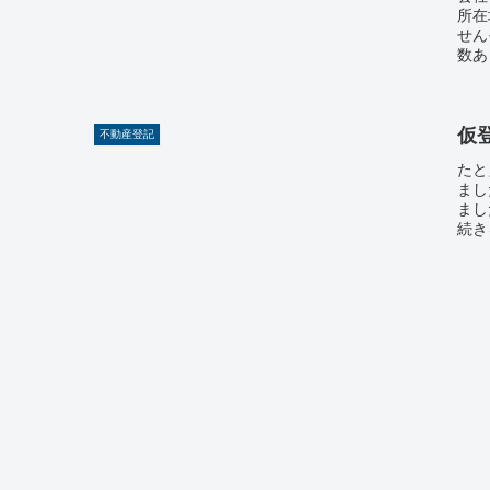
所在
せん
数あ
仮
不動産登記
たと
まし
まし
続き