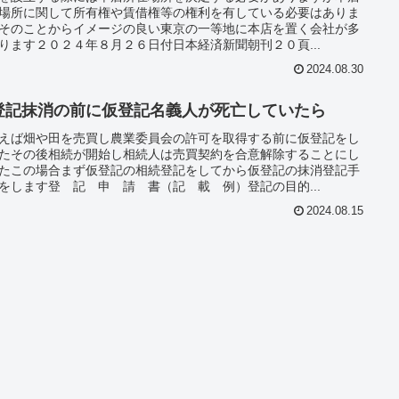
場所に関して所有権や賃借権等の権利を有している必要はありま
そのことからイメージの良い東京の一等地に本店を置く会社が多
ります２０２４年８月２６日付日本経済新聞朝刊２０頁...
2024.08.30
登記抹消の前に仮登記名義人が死亡していたら
えば畑や田を売買し農業委員会の許可を取得する前に仮登記をし
たその後相続が開始し相続人は売買契約を合意解除することにし
たこの場合まず仮登記の相続登記をしてから仮登記の抹消登記手
をします登 記 申 請 書（記 載 例）登記の目的...
2024.08.15