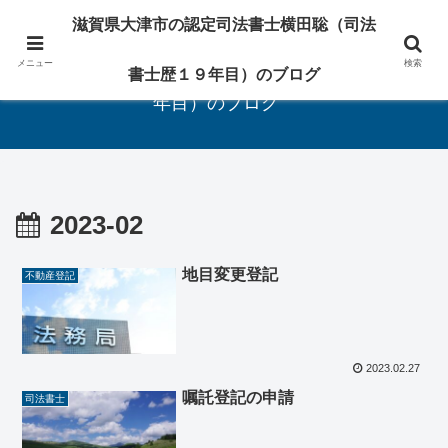
相続・遺言・登記の専門家
滋賀県大津市の認定司法書士横田聡（司法
メニュー
検索
滋賀県大津市の認定司法書士横田聡（司法書士歴１９
書士歴１９年目）のブログ
年目）のブログ
2023-02
地目変更登記
不動産登記
2023.02.27
嘱託登記の申請
司法書士