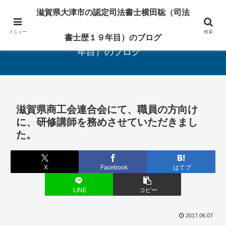
相続・遺言・登記の専門家
滋賀県大津市の認定司法書士横田聡（司法
メニュー
検索
滋賀県大津市の認定司法書士横田聡（司法書士歴１９
書士歴１９年目）のブログ
年目）のブログ
滋賀県商工会連合会にて、職員の方向け
に、研修講師を務めさせていただきまし
た。
X
Facebook
はてブ
LINE
コピー
2017.06.07