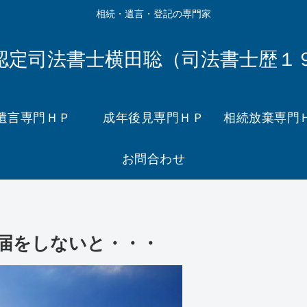
相続・遺言・登記の専門家
認定司法書士横田聡（司法書士歴１
遺言専門ＨＰ
成年後見専門ＨＰ
相続放棄専門
お問合わせ
届をしないと・・・