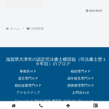
2014.09.07
ホーム
判例情報
滋賀県大津市の認定司法書士横田聡（司法書士歴１
９年目）のブログ
事務所ＨＰ
相続専門ＨＰ
遺言専門ＨＰ
成年後見専門ＨＰ
相続放棄専門ＨＰ
債務整理専門ＨＰ
アクセスマップ
お問合わせ
Copyright © 2013-2026 横田聡 All Rights Reserved.