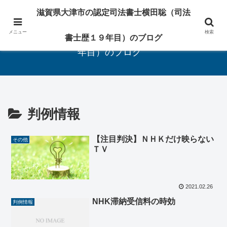
相続・遺言・登記の専門家
滋賀県大津市の認定司法書士横田聡（司法
メニュー
検索
滋賀県大津市の認定司法書士横田聡（司法書士歴１９
書士歴１９年目）のブログ
年目）のブログ
判例情報
【注目判決】ＮＨＫだけ映らない
その他
ＴＶ
2021.02.26
NHK滞納受信料の時効
判例情報