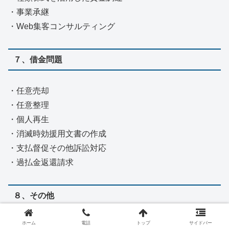
・事業承継
・Web集客コンサルティング
７、借金問題
・任意売却
・任意整理
・個人再生
・消滅時効援用文書の作成
・支払督促その他訴訟対応
・過払金返還請求
８、その他
ホーム
電話
トップ
サイドバー
・不動産（土地・建物・マンション）の売却（代表が社長