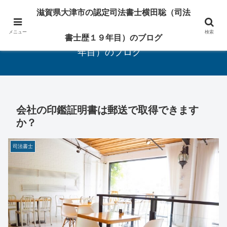
相続・遺言・登記の専門家
滋賀県大津市の認定司法書士横田聡（司法
メニュー
検索
滋賀県大津市の認定司法書士横田聡（司法書士歴１９
書士歴１９年目）のブログ
年目）のブログ
会社の印鑑証明書は郵送で取得できます
か？
司法書士