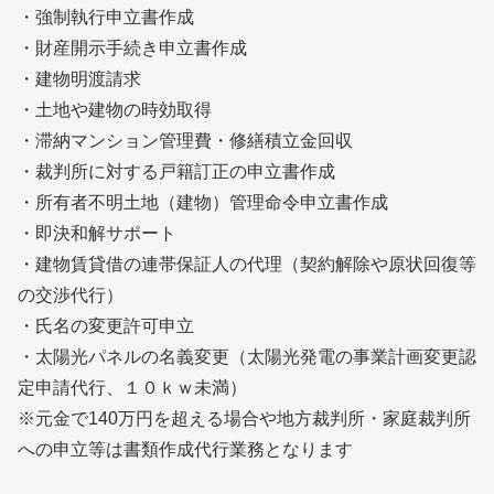
・強制執行申立書作成
・財産開示手続き申立書作成
・建物明渡請求
・土地や建物の時効取得
・滞納マンション管理費・修繕積立金回収
・裁判所に対する戸籍訂正の申立書作成
・所有者不明土地（建物）管理命令申立書作成
・即決和解サポート
・建物賃貸借の連帯保証人の代理（契約解除や原状回復等
の交渉代行）
・氏名の変更許可申立
・太陽光パネルの名義変更（太陽光発電の事業計画変更認
定申請代行、１０ｋｗ未満）
※元金で140万円を超える場合や地方裁判所・家庭裁判所
への申立等は書類作成代行業務となります