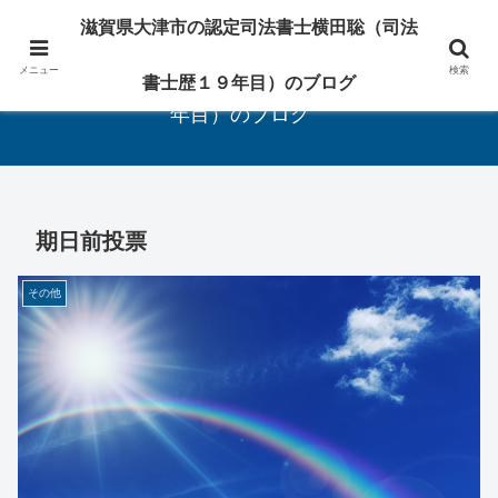
相続・遺言・登記の専門家
滋賀県大津市の認定司法書士横田聡（司法
メニュー
検索
滋賀県大津市の認定司法書士横田聡（司法書士歴１９
書士歴１９年目）のブログ
年目）のブログ
期日前投票
その他