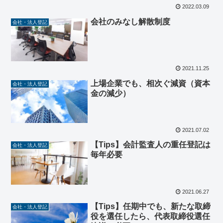
2022.03.09
会社のみなし解散制度
会社・法人登記
2021.11.25
上場企業でも、相次ぐ減資（資本
会社・法人登記
金の減少）
2021.07.02
【Tips】会計監査人の重任登記は
会社・法人登記
毎年必要
2021.06.27
【Tips】任期中でも、新たな取締
会社・法人登記
役を選任したら、代表取締役選任