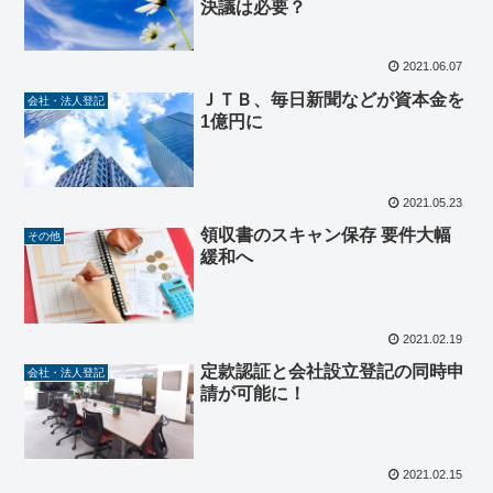
決議は必要？
2021.06.07
ＪＴＢ、毎日新聞などが資本金を
会社・法人登記
1億円に
2021.05.23
領収書のスキャン保存 要件大幅
その他
緩和へ
2021.02.19
定款認証と会社設立登記の同時申
会社・法人登記
請が可能に！
2021.02.15