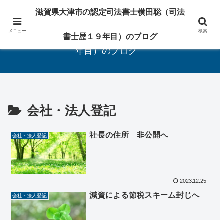
相続・遺言・登記の専門家
滋賀県大津市の認定司法書士横田聡（司法
メニュー
検索
滋賀県大津市の認定司法書士横田聡（司法書士歴１９
書士歴１９年目）のブログ
年目）のブログ
会社・法人登記
社長の住所 非公開へ
会社・法人登記
2023.12.25
減資による節税スキーム封じへ
会社・法人登記