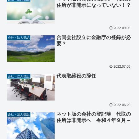
住所が非開示になっていない！？
2022.09.05
合同会社設立に金融庁の登録が必
会社・法人登記
要？
2022.07.05
代表取締役の辞任
会社・法人登記
2022.06.29
ネット版の会社の登記簿 代取の
会社・法人登記
住所は非開示へ 令和４年９月～