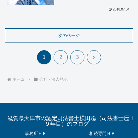
2018.07.04
次のページ
次
1
2
3
へ
ホーム
会社・法人登記
滋賀県大津市の認定司法書士横田聡（司法書士歴１
９年目）のブログ
事務所ＨＰ
相続専門ＨＰ