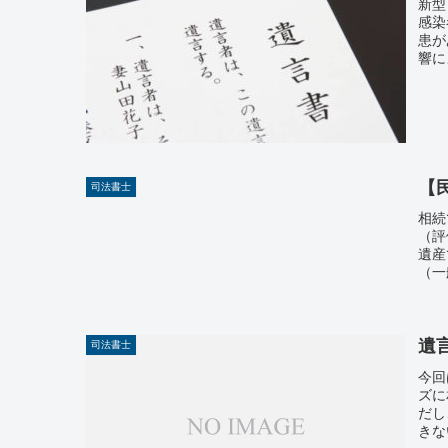
新型
感染
患が
響に
【
司法書士
相続
（評
遺産
（一
遺
司法書士
今回
ズに
だし
きな