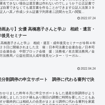
署名できない場合は遺言書は作れないのでしょうか？公正証書で
ば自署できなくても遺言書を作ることができます公証人法第３９
証人ハ其ノ作成シタル証書ヲ列席者ニ読聞カセ又ハ閲覧...
2022.07.24
動画あり】女優 高橋惠子さんと学ぶ 相続・遺言・
年後見セミナー
 高橋惠子さんと学ぶ 相続・遺言・成年後見セミナーが令和４年
２３日に開催されました主 催：日本司法書士会連合会／日本司
士会連合会 中部ブロック会後 援：法務省／名古屋法務局／金
方法務局／公益社団法人成年後見センター・リーガル...
2022.04.24
産分割調停の申立サポート 調停に代わる審判で決
かかりました昨年６月に申立サポートをした遺産分割調停がよう
決着しましたコロナ禍もあり期日の調整に時間を要したこともあ
すが最終的には相続人の合意がまとまり調停に代わる審判を家庭