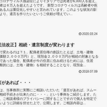
コロナウィルス感染症によりイタリアでは死者が6,000人を超え、
者は６万人を超えたようです。 新型コロナウィルスは高齢者や疾
ある人は重症化しやすいと言われています。このような状況の影
より、遺言を作りたいというご依頼が増えてい...
2020.03.24
民法改正】相続・遺言制度が変わります
で変わるのは？１、配偶者居住権の創設たとえば、土地・建物
価額２,０００万円）と、現預金２,０００万円が相続の対象となる
であった場合、配偶者が今の住居に住み続けるためには、住居
般的には、土地・建物）を相続することとなり、現預金...
2018.07.09
言があれば・・・
は、当事務所に実際にご相談いただいた「遺言があれば、スムー
相続手続きが出来たのに・・・」という事例をご紹介します。た
、ご相談者様のプライバシーに関することですので個人を特定で
いように詳細を伏せた上で、公開します。ご相談内容は...