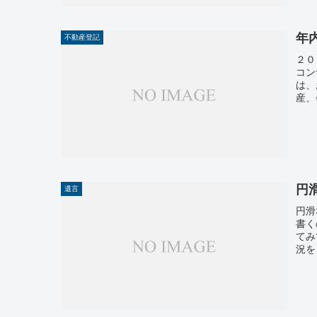
年
不動産登記
２０
コン
は、
産、
円
遺言
円滑
書く
てみ
況を