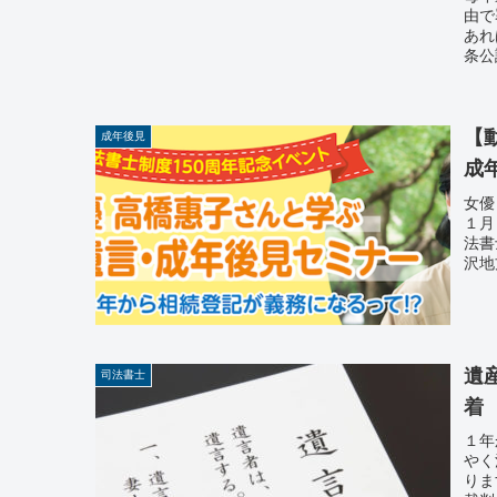
由で
あれ
条公
【
成年後見
成
女優
１月
法書
沢地
遺
司法書士
着
１年
やく
りま