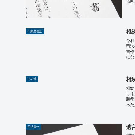
裁判
相
不動産登記
令和
司法
書作
にな
相
その他
相続
しま
順番
った
遺
司法書士