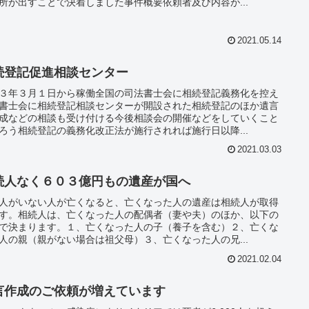
所が出すことで決着しました事件概要依頼者及び内容が...
2021.05.14
続登記促進相談センター
３年３月１日から稼働全国の司法書士会に相続登記義務化を控え
書士会に相続登記相談センターが開設された相続登記のほか遺言
成などの相談も受け付ける今後相談会の開催などをしていくこと
ろう相続登記の義務化改正法が施行されれば施行日以降...
2021.03.03
続人なく６０３億円もの遺産が国へ
人がいない人が亡くなると、亡くなった人の遺産は相続人が取得
す。相続人は、亡くなった人の配偶者（妻や夫）のほか、以下の
で決まります。１、亡くなった人の子（養子を含む）２、亡くな
人の親（親がない場合は祖父母）３、亡くなった人の兄...
2021.02.04
言作成のご依頼が増えています