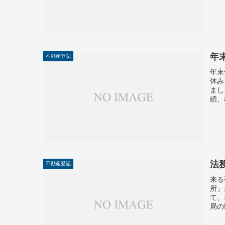
年
不動産登記
年末
休み
まし
続、
法
不動産登記
来る
所」
て、
局の