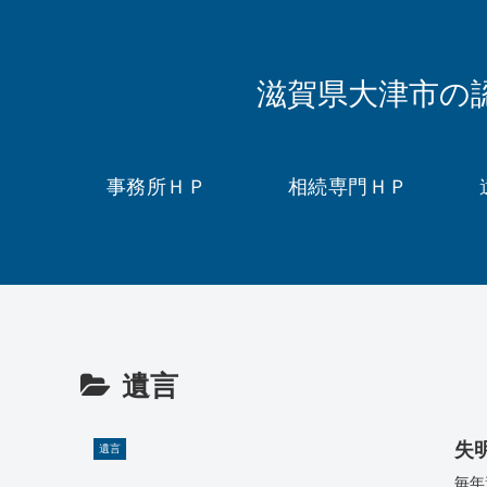
滋賀県大津市の
事務所ＨＰ
相続専門ＨＰ
遺言
失
遺言
毎年