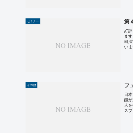
第
セミナー
好評
ます
司法
いま
フ
その他
日本
能が
人を
スブ