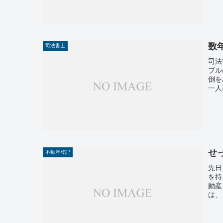
数
司法書士
司法
ブル
倒を
一人
せ
不動産登記
先日
を持
動産
は、